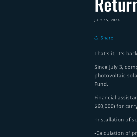
Return
JULY 15, 2024
Share
That's it, it's ba
Since July 3, co
photovoltaic sol
Fund.
Financial assist
$60,000) for carr
-Installation of 
-Calculation of p