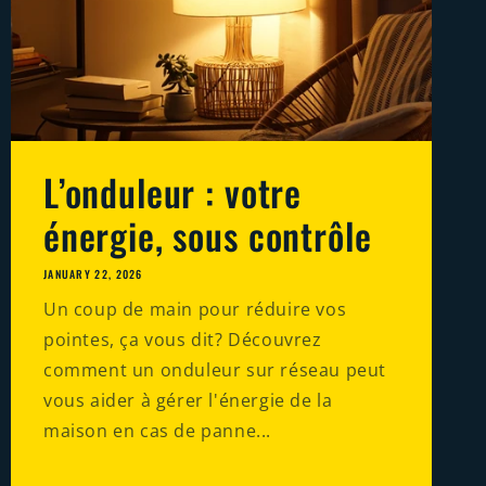
L’onduleur : votre
énergie, sous contrôle
JANUARY 22, 2026
Un coup de main pour réduire vos
pointes, ça vous dit? Découvrez
comment un onduleur sur réseau peut
vous aider à gérer l'énergie de la
maison en cas de panne...