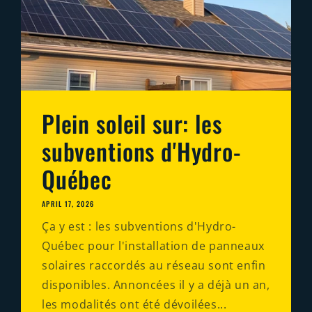
Plein soleil sur: les
subventions d'Hydro-
Québec
APRIL 17, 2026
Ça y est : les subventions d'Hydro-
Québec pour l'installation de panneaux
solaires raccordés au réseau sont enfin
disponibles. Annoncées il y a déjà un an,
les modalités ont été dévoilées...