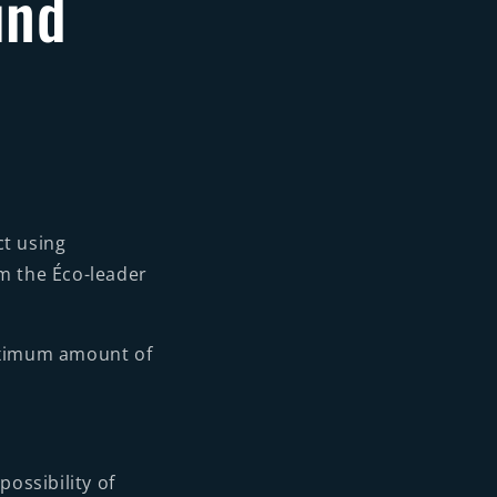
und
ct using
om the Éco-leader
maximum amount of
possibility of