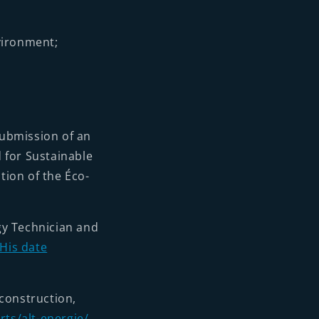
vironment;
submission of an
 for Sustainable
tion of the Éco-
gy Technician and
His date
econstruction,
ts/alt-energie/