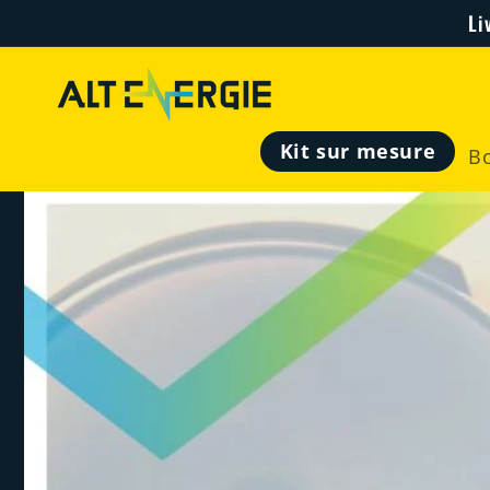
Skip to
Li
content
Kit sur mesure
B