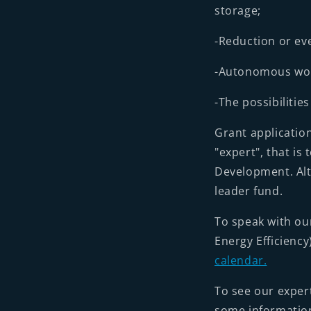
storage;
-Reduction or ev
-Autonomous work
-The possibilities
Grant applicatio
"expert", that i
Development. Alt
leader fund.
To speak with ou
Energy Efficienc
calendar.
To see our expert
some informatio