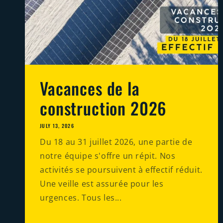
Vacances de la
construction 2026
JULY 13, 2026
Du 18 au 31 juillet 2026, une partie de
notre équipe s'offre un répit. Nos
activités se poursuivent à effectif réduit.
Une veille est assurée pour les
urgences. Tous les...