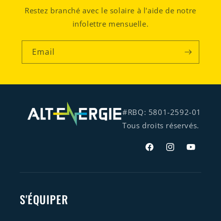
Restez branché avec le solaire à l'aide de notre
infolettre mensuelle.
Email
#RBQ: 5801-2592-01
Tous droits réservés.
Facebook
Instagram
YouTube
S'ÉQUIPER