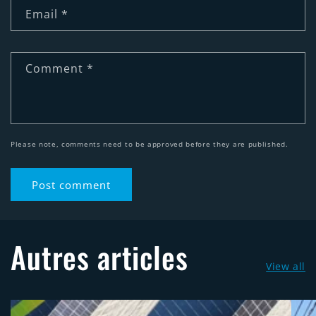
Email
*
Comment
*
Please note, comments need to be approved before they are published.
Autres articles
View all