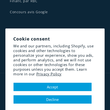
FinanC par RBC
Concours avis Google
CONTACTEZ NOUS
Cookie consent
1 833-341-1830
We and our partners, including Shopify, use
cookies and other technologies to
contact@altenergie.ca
personalize your experience, show you ads,
and perform analytics, and we will not use
cookies or other technologies for these
purposes unless you accept them. Learn
more in our
Privacy Policy
Payment
methods
Accept
Decline
© 2026,
Alt-Énergie | Renouveler l'énergie | Équipement solaire
Powered by Shopify
Privacy policy
Refund policy