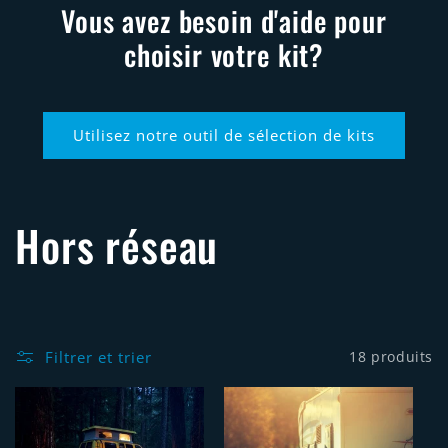
Vous avez besoin d'aide pour
choisir votre kit?
Utilisez notre outil de sélection de kits
C
Hors réseau
o
l
Filtrer et trier
18 produits
l
e