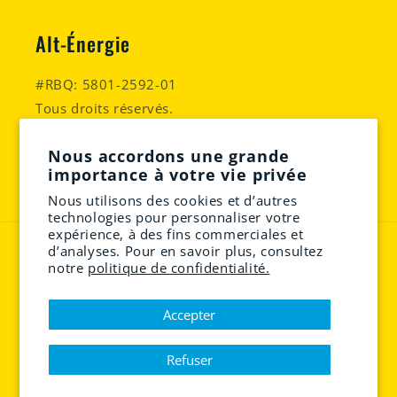
Alt-Énergie
#RBQ: 5801-2592-01
Tous droits réservés.
Facebook
Instagram
YouTube
Nous accordons une grande
importance à votre vie privée
Nous utilisons des cookies et d’autres
technologies pour personnaliser votre
expérience, à des fins commerciales et
Moyens
d’analyses. Pour en savoir plus, consultez
notre
politique de confidentialité.
de
paiement
Accepter
© 2026,
Alt-Énergie | Renouveler l'énergie | Équipement solaire
Commerce électronique propulsé par Shopify
Politique de confidentialité
Politique de remboursement
Refuser
Politique d’expédition
Conditions d’utilisation