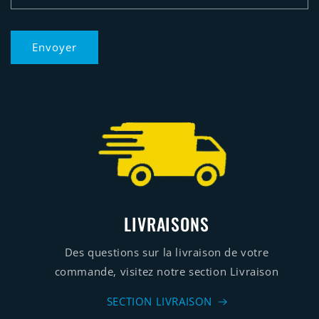
r
e
Envoyer
d
e
c
o
n
t
a
LIVRAISONS
c
t
Des questions sur la livraison de votre
commande, visitez notre section Livraison
SECTION LIVRAISON