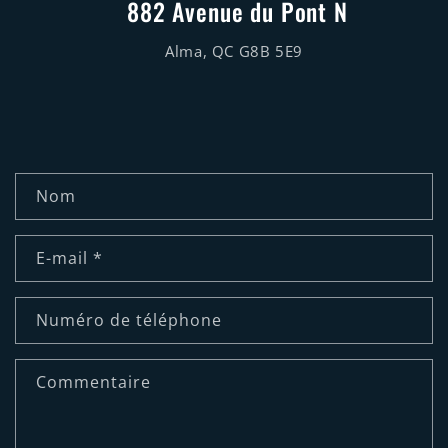
882 Avenue du Pont N
Alma, QC G8B 5E9
F
Nom
o
r
E-mail
*
m
u
Numéro de téléphone
l
Commentaire
a
i