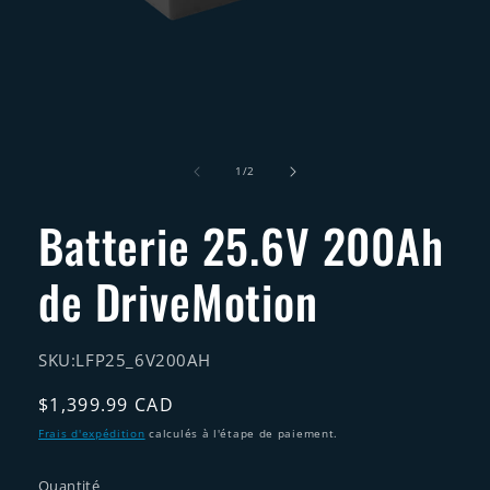
Ouvrir
le
de
média
1
/
2
1
dans
Batterie 25.6V 200Ah
une
fenêtre
modale
de DriveMotion
SKU:
LFP25_6V200AH
Prix
$1,399.99 CAD
habituel
Frais d'expédition
calculés à l'étape de paiement.
Quantité