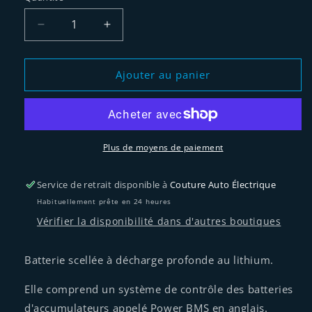
Réduire
Augmenter
la
la
quantité
quantité
de
de
Ajouter au panier
Batterie
Batterie
25.6V
25.6V
200Ah
200Ah
de
de
DriveMotion
DriveMotion
Plus de moyens de paiement
Service de retrait disponible à
Couture Auto Électrique
Habituellement prête en 24 heures
Vérifier la disponibilité dans d'autres boutiques
Batterie scellée à décharge profonde au lithium.
Elle comprend un système de contrôle des batteries
d'accumulateurs appelé Power BMS en anglais.