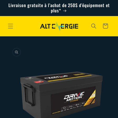
et
Livraison gratuite à l’achat de 250$ d’équipement et
passer
plus*
au
contenu
Panier
Passer aux
informations
produits