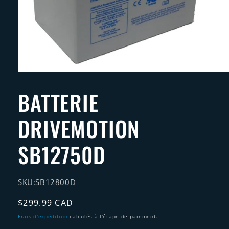
Ouvrir
le
média
BATTERIE
1
dans
une
DRIVEMOTION
fenêtre
modale
SB12750D
SKU:
SB12800D
Prix
$299.99 CAD
habituel
Frais d'expédition
calculés à l'étape de paiement.