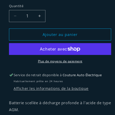
Quantité
Réduire
Augmenter
la
la
quantité
quantité
de
de
Ajouter au panier
BATTERIE
BATTERIE
DRIVEMOTION
DRIVEMOTION
SB12750D
SB12750D
Plus de moyens de paiement
Service de retrait disponible à
Couture Auto Électrique
Habituellement prête en 24 heures
Afficher les informations de la boutique
Batterie scellée à décharge profonde à l'acide de type
AGM.