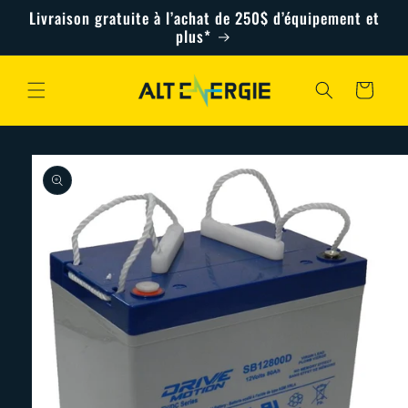
et
Livraison gratuite à l’achat de 250$ d’équipement et
passer
plus*
au
contenu
Panier
Passer aux
informations
produits