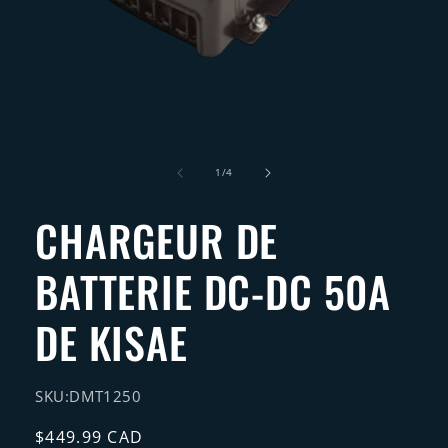
Ouvrir
le
média
1
de
1
/
4
dans
une
fenêtre
CHARGEUR DE
modale
BATTERIE DC-DC 50A
DE KISAE
SKU:
DMT1250
Prix
$449.99 CAD