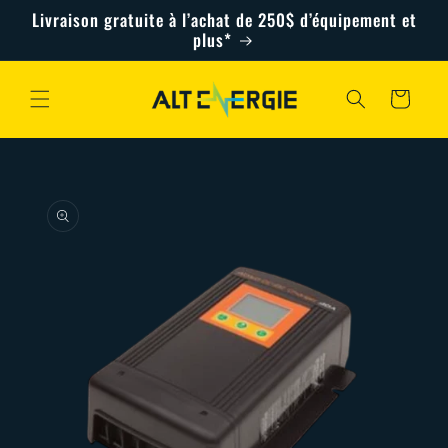
et
Livraison gratuite à l’achat de 250$ d’équipement et
passer
plus*
au
contenu
Panier
Passer aux
informations
produits