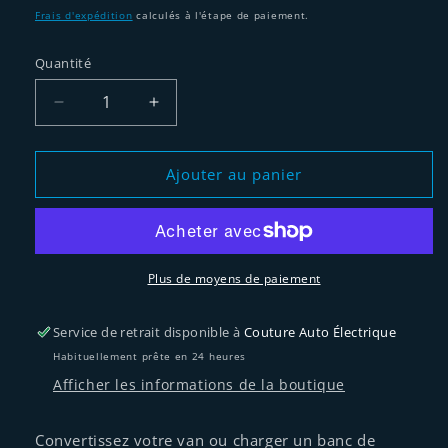
habituel
Frais d'expédition
calculés à l'étape de paiement.
Quantité
Réduire
Augmenter
la
la
quantité
quantité
de
de
Ajouter au panier
CHARGEUR
CHARGEUR
DE
DE
BATTERIE
BATTERIE
DC-
DC-
DC
DC
Plus de moyens de paiement
50A
50A
DE
DE
Service de retrait disponible à
Couture Auto Électrique
KISAE
KISAE
Habituellement prête en 24 heures
Afficher les informations de la boutique
Convertissez votre van ou charger un banc de