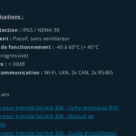
ications :
tection :
IP65 / NEMA 3R
ent :
Passif, sans ventilateur
 de fonctionnement :
-40 à 60°C (> 45°C
rogressive)
e :
< 30dB
 communication :
Wi-Fi, LAN, 2x CAN, 2x RS485
 ans
geur hybride Sol-Ark 30K - Fiche technique (EN)
geur hybride Sol-Ark 30K - Manuel de
EN)
geur hybride Sol-Ark 30K - Guide d'installation