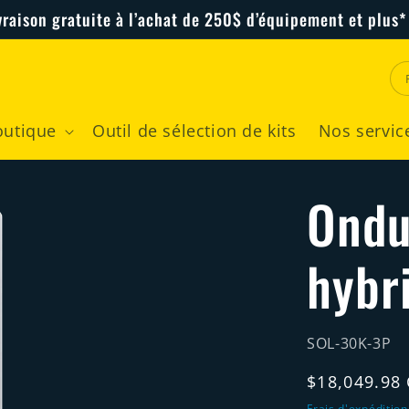
vraison gratuite à l’achat de 250$ d’équipement et plus*
outique
Outil de sélection de kits
Nos servic
Ondu
hybr
SKU:
SOL-30K-3P
Prix
$18,049.98
habituel
Frais d'expédition