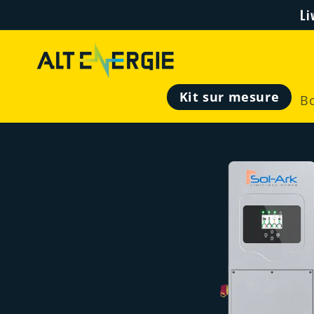
et
Li
passer
au
contenu
Kit sur mesure
B
Passer aux
informations
produits