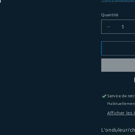
Quantité
Quantité
Réduire
la
quantité
de
Onduleur/
hybride
Sol-
Ark
30K
Service de ret
Habituellemen
Afficher les
L'onduleur/ch