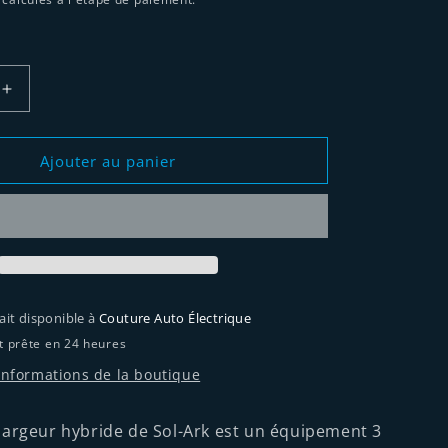
Augmenter
la
quantité
de
Ajouter au panier
Chargeur
Onduleur/Chargeur
hybride
Sol-
Ark
30K
rait disponible à
Couture Auto Électrique
t prête en 24 heures
 informations de la boutique
argeur hybride de Sol-Ark est un équipement 3