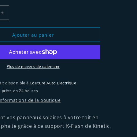
Augmenter
la
quantité
de
Ajouter au panier
Support
K-
Flash
pour
bardeaux
Plus de moyens de paiement
alte
d&#39;asphalte
ait disponible à
Couture Auto Électrique
 prête en 24 heures
 informations de la boutique
ent vos panneaux solaires à votre toit en
phalte grâce à ce support K-Flash de Kinetic.