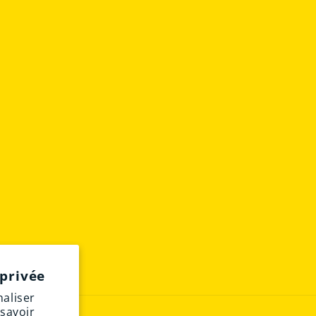
privée
naliser
 savoir