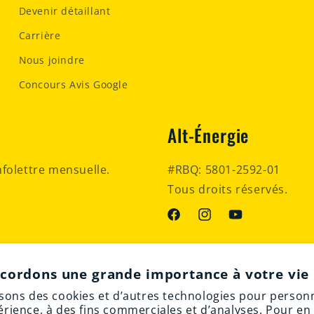
Devenir détaillant
Carrière
Nous joindre
Concours Avis Google
Alt-Énergie
nfolettre mensuelle.
#RBQ: 5801-2592-01
Tous droits réservés.
Facebook
Instagram
YouTube
cordons une grande importance à votre vie 
isons des cookies et d’autres technologies pour person
érience, à des fins commerciales et d’analyses. Pour en