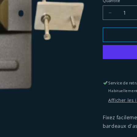
Quantité
Réduire
la
quantité
de
Support
K-
Flash
pour
bardeaux
d&#39;asph
Service de retr
Habituellement
Afficher les
Fixez facilem
bardeaux d'as